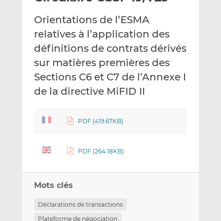
e
g
g
Orientations de l’ESMA
r
e
e
p
r
r
relatives à l’application des
a
s
s
définitions de contrats dérivés
r
u
u
sur matières premières des
e
r
r
Sections C6 et C7 de l’Annexe I
m
L
F
a
i
a
de la directive MiFID II
i
n
c
l
k
e
e
b
PDF (419.67KB)
d
o
I
o
PDF (264.18KB)
n
k
Mots clés
Déclarations de transactions
Plateforme de négociation