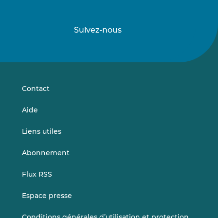
Suivez-nous
Suivez-
Suivez-
nous
nous
sur
sur
LinkedIn
Vimeo
Contact
Aide
Liens utiles
Abonnement
Flux RSS
Espace presse
Conditions générales d’utilisation et protection