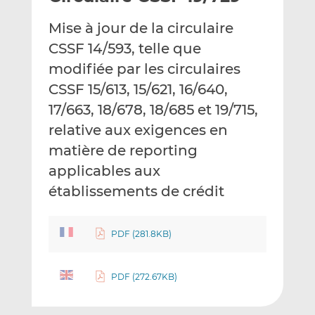
e
g
g
Mise à jour de la circulaire
r
e
e
p
r
r
CSSF 14/593, telle que
a
s
s
modifiée par les circulaires
r
u
u
CSSF 15/613, 15/621, 16/640,
e
r
r
17/663, 18/678, 18/685 et 19/715,
m
L
F
a
i
a
relative aux exigences en
i
n
c
matière de reporting
l
k
e
applicables aux
e
b
d
o
établissements de crédit
I
o
n
k
PDF (281.8KB)
PDF (272.67KB)