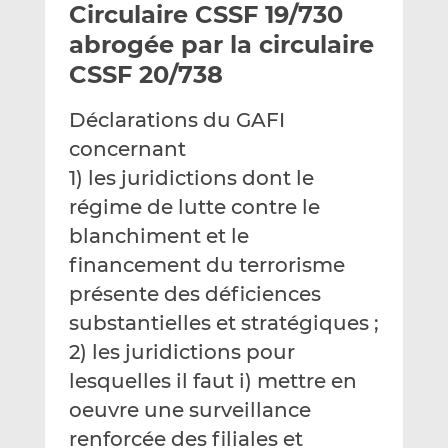
Circulaire CSSF 19/730
y
a
a
e
g
g
abrogée par la circulaire
r
e
e
CSSF 20/738
p
r
r
a
s
s
Déclarations du GAFI
r
u
u
concernant
e
r
r
m
L
F
1) les juridictions dont le
a
i
a
régime de lutte contre le
i
n
c
blanchiment et le
l
k
e
financement du terrorisme
e
b
d
o
présente des déficiences
I
o
substantielles et stratégiques ;
n
k
2) les juridictions pour
lesquelles il faut i) mettre en
oeuvre une surveillance
renforcée des filiales et