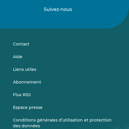
Suivez-nous
Suivez-
Suivez-
nous
nous
sur
sur
LinkedIn
Vimeo
Contact
Aide
Liens utiles
Abonnement
Flux RSS
Espace presse
Conditions générales d’utilisation et protection
des données