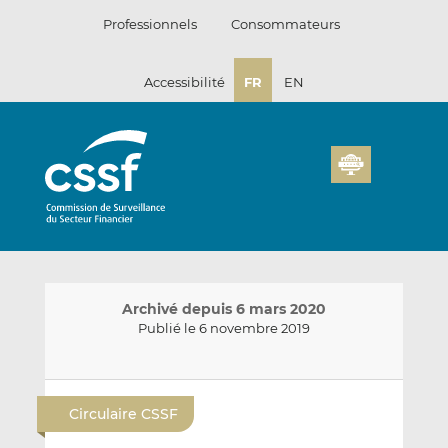
Passer
Professionnels
Consommateurs
au
contenu
Accessibilité
FR
EN
Archivé depuis 6 mars 2020
Publié le 6 novembre 2019
E
P
P
n
a
a
Circulaire CSSF
v
r
r
o
t
t