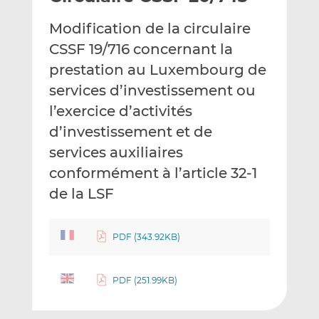
e
g
g
Modification de la circulaire
r
e
e
p
r
r
CSSF 19/716 concernant la
a
s
s
prestation au Luxembourg de
r
u
u
services d’investissement ou
e
r
r
l’exercice d’activités
m
L
F
a
i
a
d’investissement et de
i
n
c
services auxiliaires
l
k
e
conformément à l’article 32-1
e
b
d
o
de la LSF
I
o
n
k
PDF (343.92KB)
PDF (251.99KB)