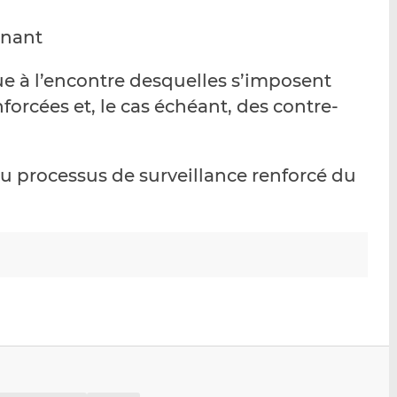
p
r
r
rnant
a
s
s
r
u
u
e
r
r
sque à l’encontre desquelles s’imposent
m
L
F
forcées et, le cas échéant, des contre-
a
i
a
i
n
c
l
k
e
 au processus de surveillance renforcé du
e
b
d
o
I
o
n
k