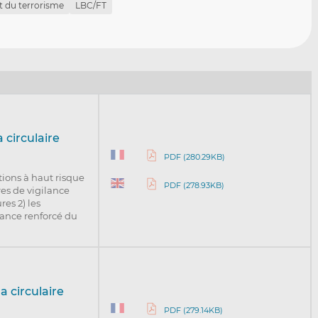
 du terrorisme
LBC/FT
 circulaire
PDF (280.29KB)
tions à haut risque
PDF (278.93KB)
es de vigilance
res 2) les
lance renforcé du
a circulaire
PDF (279.14KB)