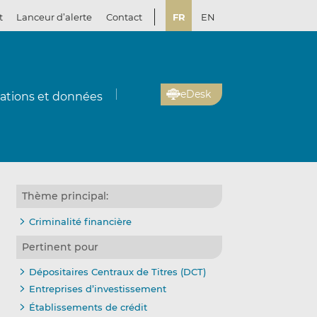
t
Lanceur d’alerte
Contact
FR
EN
eDesk
cations et données
Thème principal:
Criminalité financière
Pertinent pour
Dépositaires Centraux de Titres (DCT)
Entreprises d’investissement
Établissements de crédit