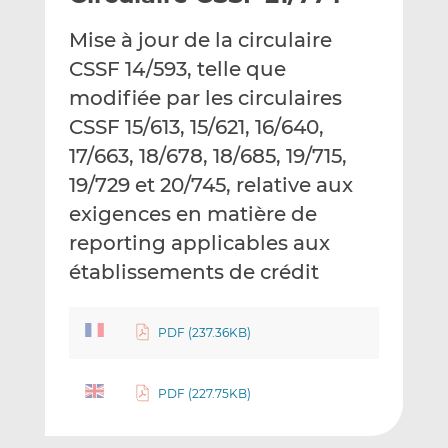
e
g
g
Mise à jour de la circulaire
r
e
e
p
r
r
CSSF 14/593, telle que
a
s
s
modifiée par les circulaires
r
u
u
CSSF 15/613, 15/621, 16/640,
e
r
r
17/663, 18/678, 18/685, 19/715,
m
L
F
a
i
a
19/729 et 20/745, relative aux
i
n
c
exigences en matière de
l
k
e
reporting applicables aux
e
b
d
o
établissements de crédit
I
o
n
k
PDF (237.36KB)
PDF (227.75KB)