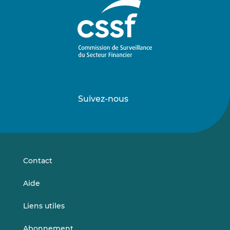
Suivez-nous
Suivez-
Suivez-
nous
nous
sur
sur
LinkedIn
Vimeo
Contact
Aide
Liens utiles
Abonnement