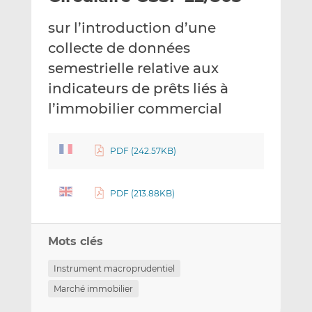
e
g
g
sur l’introduction d’une
r
e
e
p
r
r
collecte de données
a
s
s
semestrielle relative aux
r
u
u
indicateurs de prêts liés à
e
r
r
l’immobilier commercial
m
L
F
a
i
a
i
n
c
PDF (242.57KB)
l
k
e
e
b
d
o
PDF (213.88KB)
I
o
n
k
Mots clés
Instrument macroprudentiel
Marché immobilier