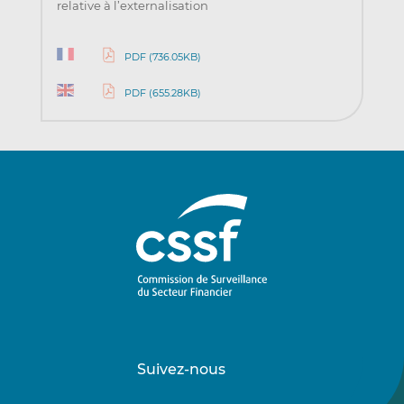
relative à l’externalisation
PDF (736.05KB)
PDF (655.28KB)
Suivez-nous
Suivez-
Suivez-
nous
nous