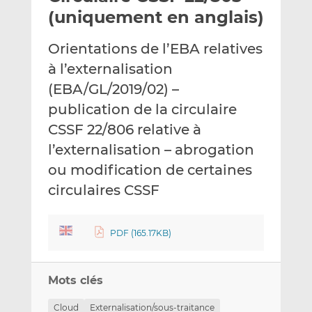
e
g
g
(uniquement en anglais)
r
e
e
p
r
r
Orientations de l’EBA relatives
a
s
s
à l’externalisation
r
u
u
(EBA/GL/2019/02) –
e
r
r
m
L
F
publication de la circulaire
a
i
a
CSSF 22/806 relative à
i
n
c
l’externalisation – abrogation
l
k
e
ou modification de certaines
e
b
d
o
circulaires CSSF
I
o
n
k
PDF (165.17KB)
Mots clés
Cloud
Externalisation/sous-traitance