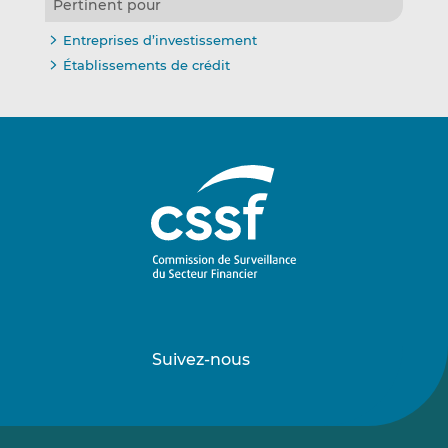
Pertinent pour
Entreprises d’investissement
Établissements de crédit
Suivez-nous
Suivez-
Suivez-
nous
nous
sur
sur
LinkedIn
Vimeo