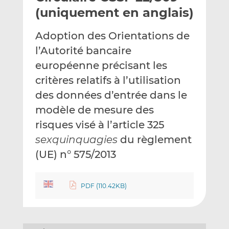
e
g
g
(uniquement en anglais)
r
e
e
p
r
r
Adoption des Orientations de
a
s
s
l’Autorité bancaire
r
u
u
européenne précisant les
e
r
r
m
L
F
critères relatifs à l’utilisation
a
i
a
des données d’entrée dans le
i
n
c
modèle de mesure des
l
k
e
risques visé à l’article 325
e
b
d
o
sexquinquagies
du règlement
I
o
(UE) n° 575/2013
n
k
PDF (110.42KB)