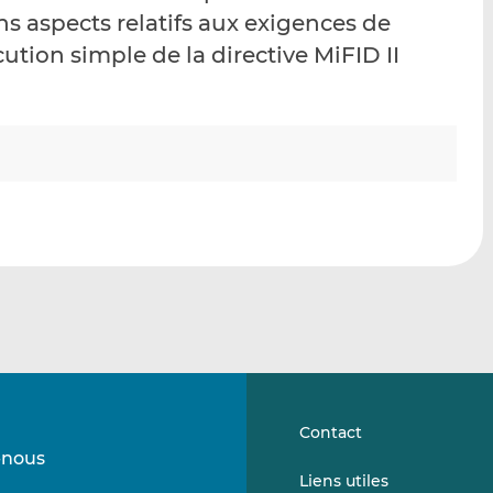
p
r
r
ns aspects relatifs aux exigences de
a
s
s
ution simple de la directive MiFID II
r
u
u
e
r
r
m
L
F
a
i
a
i
n
c
l
k
e
e
b
d
o
I
o
n
k
Contact
-nous
Suivez-
Suivez-
Liens utiles