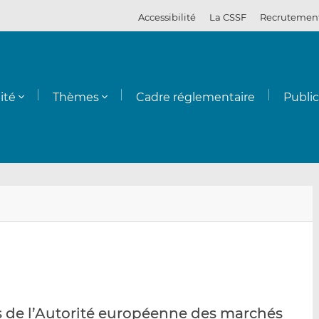
Accessibilité
La CSSF
Recrutemen
ité
Thèmes
Cadre réglementaire
Publi
E
P
P
n
a
a
v
r
r
o
t
t
y
a
a
e
g
g
r
e
e
s de l’Autorité européenne des marchés