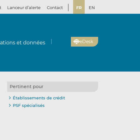
t
Lanceur d’alerte
Contact
FR
EN
eDesk
cations et données
Pertinent pour
Établissements de crédit
PSF spécialisés