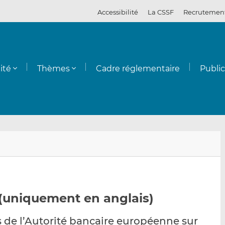
Accessibilité
La CSSF
Recrutemen
ité
Thèmes
Cadre réglementaire
Publi
E
P
P
n
a
a
v
r
r
o
t
t
y
a
a
 (uniquement en anglais)
e
g
g
r
e
e
s de l’Autorité bancaire européenne sur