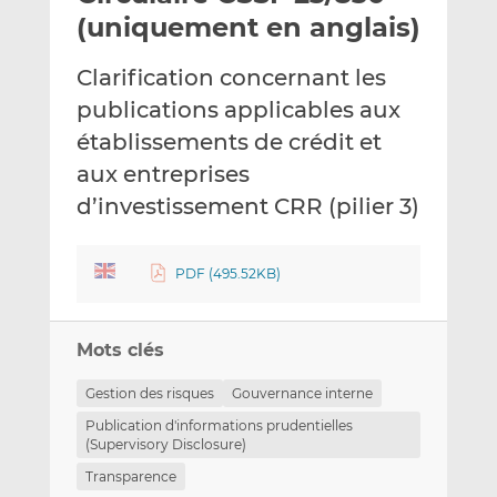
e
g
g
(uniquement en anglais)
r
e
e
p
r
r
Clarification concernant les
a
s
s
publications applicables aux
r
u
u
établissements de crédit et
e
r
r
m
L
F
aux entreprises
a
i
a
d’investissement CRR (pilier 3)
i
n
c
l
k
e
e
b
PDF (495.52KB)
d
o
I
o
n
k
Mots clés
Gestion des risques
Gouvernance interne
Publication d'informations prudentielles
(Supervisory Disclosure)
Transparence