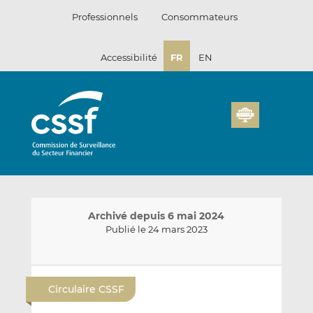
Passer
Professionnels
Consommateurs
au
contenu
Accessibilité
FR
EN
Archivé depuis 6 mai 2024
Publié le 24 mars 2023
E
P
P
n
a
a
Circulaire CSSF
v
r
r
o
t
t