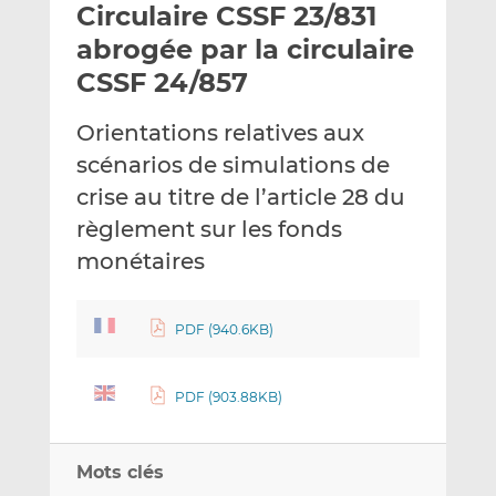
Circulaire CSSF 23/831
y
a
a
e
g
g
abrogée par la circulaire
r
e
e
CSSF 24/857
p
r
r
a
s
s
Orientations relatives aux
r
u
u
scénarios de simulations de
e
r
r
m
L
F
crise au titre de l’article 28 du
a
i
a
règlement sur les fonds
i
n
c
monétaires
l
k
e
e
b
d
o
PDF (940.6KB)
I
o
n
k
PDF (903.88KB)
Mots clés