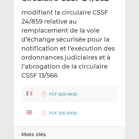
e
g
g
modifiant la circulaire CSSF
r
e
e
p
r
r
24/859 relative au
a
s
s
remplacement de la voie
r
u
u
d’échange sécurisée pour la
e
r
r
notification et l’exécution des
m
L
F
a
i
a
ordonnances judiciaires et à
i
n
c
l’abrogation de la circulaire
l
k
e
CSSF 13/566
e
b
d
o
I
o
PDF (626.16KB)
n
k
PDF (592.61KB)
Mots clés