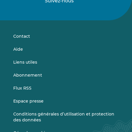
Suivez-nous
Suivez-
Suivez-
nous
nous
sur
sur
LinkedIn
Vimeo
Contact
Aide
Liens utiles
Abonnement
Flux RSS
Espace presse
Conditions générales d’utilisation et protection
des données