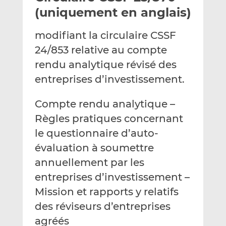
e
g
g
(uniquement en anglais)
r
e
e
p
r
r
modifiant la circulaire CSSF
a
s
s
24/853 relative au compte
r
u
u
rendu analytique révisé des
e
r
r
m
L
F
entreprises d’investissement.
a
i
a
i
n
c
Compte rendu analytique –
l
k
e
Règles pratiques concernant
e
b
le questionnaire d’auto-
d
o
évaluation à soumettre
I
o
n
k
annuellement par les
entreprises d’investissement –
Mission et rapports y relatifs
des réviseurs d’entreprises
agréés