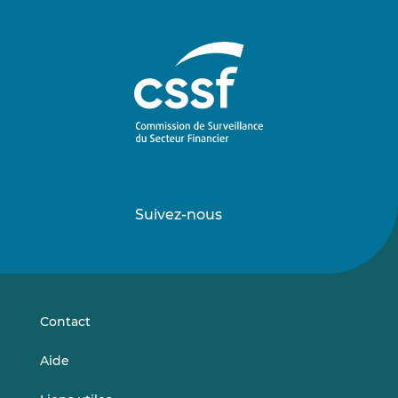
Suivez-nous
Suivez-
Suivez-
nous
nous
sur
sur
LinkedIn
Vimeo
Contact
Aide