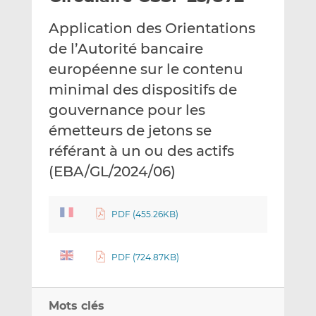
e
g
g
Application des Orientations
r
e
e
p
r
r
de l’Autorité bancaire
a
s
s
européenne sur le contenu
r
u
u
minimal des dispositifs de
e
r
r
gouvernance pour les
m
L
F
a
i
a
émetteurs de jetons se
i
n
c
référant à un ou des actifs
l
k
e
(EBA/GL/2024/06)
e
b
d
o
I
o
PDF (455.26KB)
n
k
PDF (724.87KB)
Mots clés