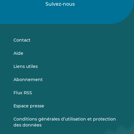
Suivez-nous
Suivez-
Suivez-
nous
nous
sur
sur
LinkedIn
Vimeo
Contact
Aide
Liens utiles
Abonnement
Flux RSS
Espace presse
Conditions générales d’utilisation et protection
des données