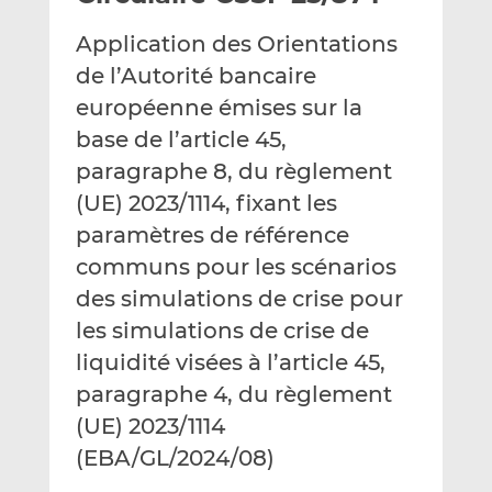
e
g
g
Application des Orientations
r
e
e
p
r
r
de l’Autorité bancaire
a
s
s
européenne émises sur la
r
u
u
base de l’article 45,
e
r
r
paragraphe 8, du règlement
m
L
F
a
i
a
(UE) 2023/1114, fixant les
i
n
c
paramètres de référence
l
k
e
communs pour les scénarios
e
b
d
o
des simulations de crise pour
I
o
les simulations de crise de
n
k
liquidité visées à l’article 45,
paragraphe 4, du règlement
(UE) 2023/1114
(EBA/GL/2024/08)