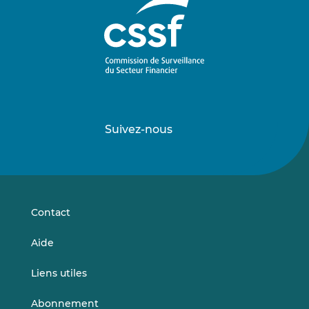
Suivez-nous
Suivez-
Suivez-
nous
nous
sur
sur
LinkedIn
Vimeo
Contact
Aide
Liens utiles
Abonnement