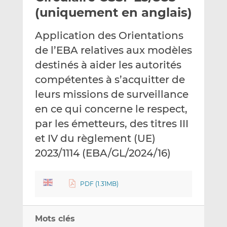
e
g
g
(uniquement en anglais)
r
e
e
p
r
r
Application des Orientations
a
s
s
de l’EBA relatives aux modèles
r
u
u
destinés à aider les autorités
e
r
r
m
L
F
compétentes à s’acquitter de
a
i
a
leurs missions de surveillance
i
n
c
en ce qui concerne le respect,
l
k
e
par les émetteurs, des titres III
e
b
d
o
et IV du règlement (UE)
I
o
2023/1114 (EBA/GL/2024/16)
n
k
PDF (1.31MB)
Mots clés