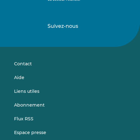
Suivez-nous
Suivez-
Suivez-
nous
nous
sur
sur
LinkedIn
Vimeo
Contact
Aide
Liens utiles
Abonnement
Flux RSS
Espace presse