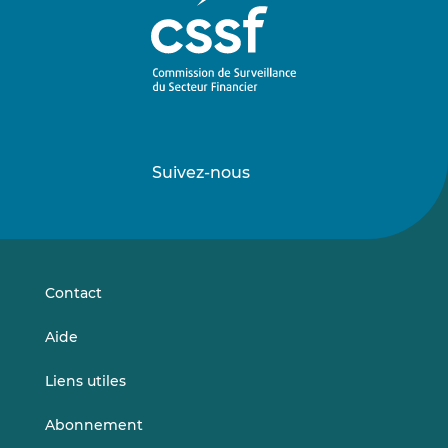
Suivez-nous
Suivez-
Suivez-
nous
nous
sur
sur
LinkedIn
Vimeo
Contact
Aide
Liens utiles
Abonnement