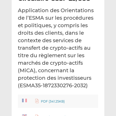
e
g
g
Application des Orientations
r
e
e
p
r
r
de l’ESMA sur les procédures
a
s
s
et politiques, y compris les
r
u
u
droits des clients, dans le
e
r
r
contexte des services de
m
L
F
a
i
a
transfert de crypto-actifs au
i
n
c
titre du règlement sur les
l
k
e
marchés de crypto-actifs
e
b
d
o
(MiCA), concernant la
I
o
protection des investisseurs
n
k
(ESMA35-1872330276-2032)
PDF (341.25KB)