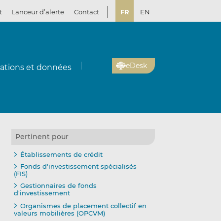
t
Lanceur d’alerte
Contact
FR
EN
eDesk
cations et données
Pertinent pour
Établissements de crédit
Fonds d'investissement spécialisés
(FIS)
Gestionnaires de fonds
d'investissement
Organismes de placement collectif en
valeurs mobilières (OPCVM)