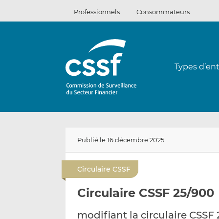
Passer
Professionnels
Consommateurs
au
contenu
Types d’ent
Publié le 16 décembre 2025
Circulaire CSSF
Circulaire CSSF 25/900
modifiant la circulaire CSSF 2