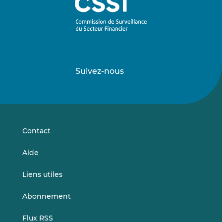
Suivez-nous
Suivez-
Suivez-
nous
nous
sur
sur
LinkedIn
Vimeo
Contact
Aide
Liens utiles
Abonnement
Flux RSS