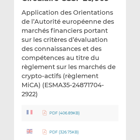
e
g
g
Application des Orientations
r
e
e
p
r
r
de l’Autorité européenne des
a
s
s
marchés financiers portant
r
u
u
sur les critères d’évaluation
e
r
r
des connaissances et des
m
L
F
a
i
a
compétences au titre du
i
n
c
règlement sur les marchés de
l
k
e
crypto-actifs (règlement
e
b
d
o
MiCA) (ESMA35-24871704-
I
o
2922)
n
k
PDF (406.89KB)
PDF (326.75KB)