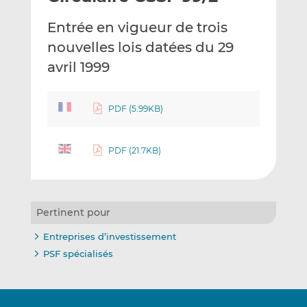
e
g
g
Entrée en vigueur de trois
r
e
e
p
r
r
nouvelles lois datées du 29
a
s
s
avril 1999
r
u
u
e
r
r
m
L
F
PDF (5.99KB)
a
i
a
i
n
c
PDF (21.7KB)
l
k
e
e
b
d
o
I
o
Pertinent pour
n
k
Entreprises d’investissement
PSF spécialisés