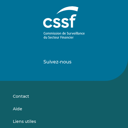
Suivez-nous
Suivez-
Suivez-
nous
nous
sur
sur
LinkedIn
Vimeo
Contact
Aide
Liens utiles