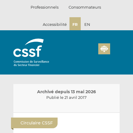
Passer
Professionnels
Consommateurs
au
contenu
Accessibilité
FR
EN
Archivé depuis 13 mai 2026
Publié le 21 avril 2017
E
P
P
n
a
a
Circulaire CSSF
v
r
r
o
t
t