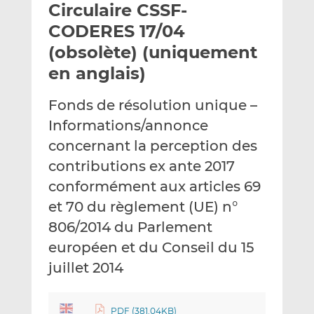
Circulaire CSSF-
y
a
a
e
g
g
CODERES 17/04
r
e
e
(obsolète) (uniquement
p
r
r
en anglais)
a
s
s
r
u
u
Fonds de résolution unique –
e
r
r
m
L
F
Informations/annonce
a
i
a
concernant la perception des
i
n
c
contributions ex ante 2017
l
k
e
conformément aux articles 69
e
b
d
o
et 70 du règlement (UE) n°
I
o
806/2014 du Parlement
n
k
européen et du Conseil du 15
juillet 2014
PDF (381.04KB)