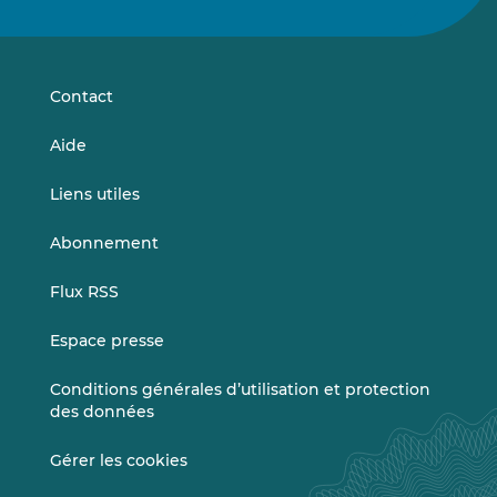
nous
nous
sur
sur
LinkedIn
Vimeo
Contact
Aide
Liens utiles
Abonnement
Flux RSS
Espace presse
Conditions générales d’utilisation et protection
des données
Gérer les cookies