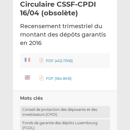
Circulaire CSSF-CPDI
y
a
a
e
g
g
16/04 (obsolète)
r
e
e
p
r
r
Recensement trimestriel du
a
s
s
montant des dépôts garantis
r
u
u
en 2016
e
r
r
m
L
F
a
i
a
PDF (402.17KB)
i
n
c
l
k
e
e
b
PDF (564.8KB)
d
o
I
o
n
k
Mots clés
Conseil de protection des déposants et des
investisseurs (CPDI)
Fonds de garantie des dépôts Luxembourg
(FGDL)