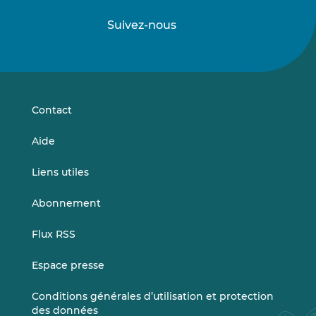
Suivez-nous
Suivez-
Suivez-
nous
nous
sur
sur
LinkedIn
Vimeo
Contact
Aide
Liens utiles
Abonnement
Flux RSS
Espace presse
Conditions générales d’utilisation et protection
des données