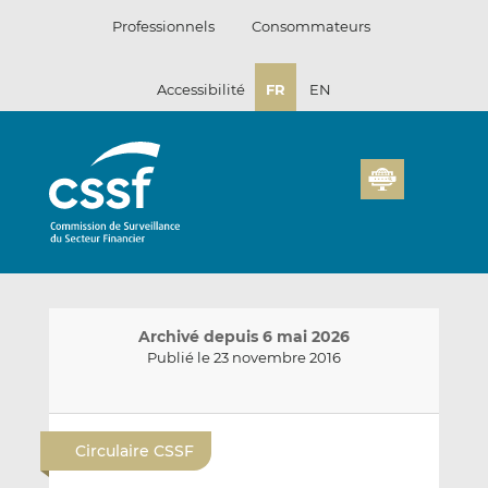
Passer
Professionnels
Consommateurs
au
contenu
Accessibilité
FR
EN
Archivé depuis 6 mai 2026
Publié le 23 novembre 2016
E
P
P
n
a
a
Circulaire CSSF
v
r
r
o
t
t