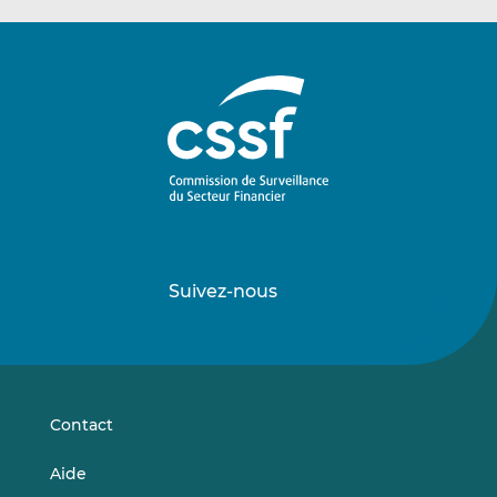
Suivez-nous
Suivez-
Suivez-
nous
nous
sur
sur
LinkedIn
Vimeo
Contact
Aide