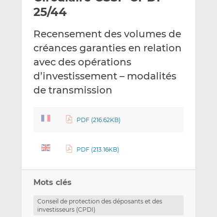
e
g
g
25/44
r
e
e
p
r
r
Recensement des volumes de
a
s
s
créances garanties en relation
r
u
u
avec des opérations
e
r
r
m
L
F
d’investissement – modalités
a
i
a
de transmission
i
n
c
l
k
e
e
b
PDF (216.62KB)
d
o
I
o
PDF (213.16KB)
n
k
Mots clés
Conseil de protection des déposants et des
investisseurs (CPDI)