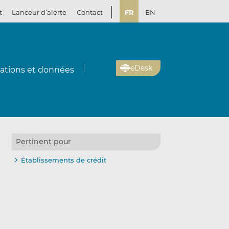
t
Lanceur d’alerte
Contact
FR
EN
eDesk
cations et données
Pertinent pour
Établissements de crédit