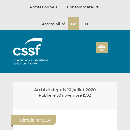
Passer
Professionnels
Consommateurs
au
contenu
Accessibilité
FR
EN
Archivé depuis 10 juillet 2020
Publié le 30 novembre 1992
E
P
P
n
a
a
Circulaire CSSF
v
r
r
o
t
t