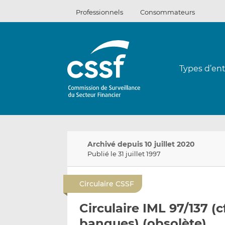
Passer
Professionnels
Consommateurs
au
contenu
Types d’ent
Archivé depuis 10 juillet 2020
Publié le 31 juillet 1997
Circulaire CSSF
Circulaire IML 97/137 (c
banques) (obsolète)