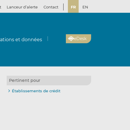
t
Lanceur d’alerte
Contact
FR
EN
eDesk
cations et données
Pertinent pour
Établissements de crédit