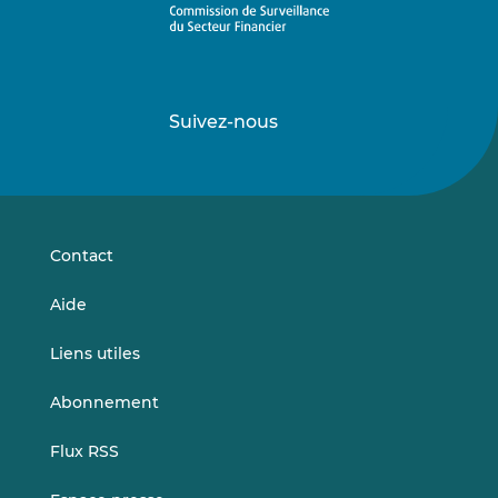
Suivez-nous
Suivez-
Suivez-
nous
nous
sur
sur
LinkedIn
Vimeo
Contact
Aide
Liens utiles
Abonnement
Flux RSS