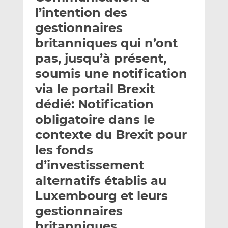
e
g
g
l’intention des
r
e
e
gestionnaires
p
r
r
britanniques qui n’ont
a
s
s
r
u
u
pas, jusqu’à présent,
e
r
r
soumis une notification
m
L
F
via le portail Brexit
a
i
a
dédié: Notification
i
n
c
l
k
e
obligatoire dans le
e
b
contexte du Brexit pour
d
o
les fonds
I
o
n
k
d’investissement
alternatifs établis au
Luxembourg et leurs
gestionnaires
britanniques