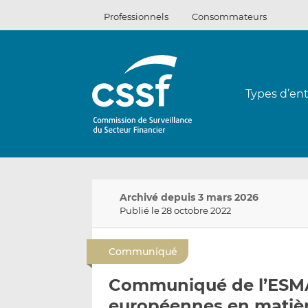
Passer
Professionnels
Consommateurs
au
contenu
Types d’ent
Archivé depuis 3 mars 2026
Publié le 28 octobre 2022
Communiqué
Communiqué de l’ESMA
européennes en matièr