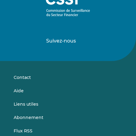
Suivez-nous
Suivez-
Suivez-
nous
nous
sur
sur
LinkedIn
Vimeo
Contact
Aide
Liens utiles
Abonnement
Flux RSS