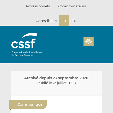
Passer
Professionnels
Consommateurs
au
contenu
Accessibilité
FR
EN
Archivé depuis 23 septembre 2020
Publié le 23 juillet 2008
E
P
P
n
a
a
Communiqué
v
r
r
o
t
t