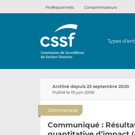
Passer
Professionnels
Consommateurs
au
contenu
Types d’ent
Archivé depuis 23 septembre 2020
Publié le 19 juin 2006
Communiqué
Communiqué : Résultat
quantitative d’impact (