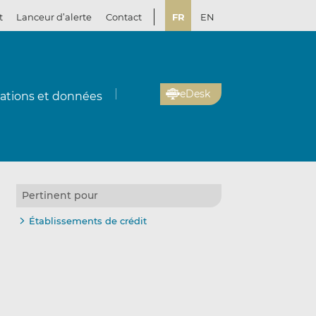
t
Lanceur d’alerte
Contact
FR
EN
eDesk
cations et données
Pertinent pour
Établissements de crédit