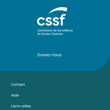
Suivez-nous
Suivez-
Suivez-
nous
nous
sur
sur
LinkedIn
Vimeo
Contact
Aide
Liens utiles