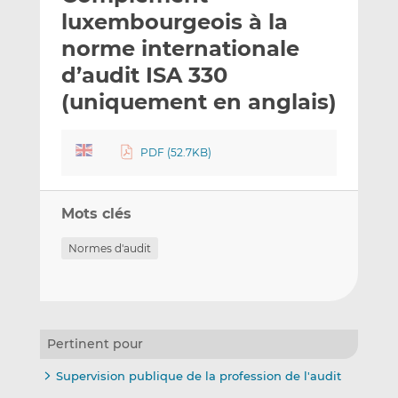
e
g
g
luxembourgeois à la
r
e
e
norme internationale
p
r
r
d’audit ISA 330
a
s
s
r
u
u
(uniquement en anglais)
e
r
r
m
L
F
PDF (52.7KB)
a
i
a
i
n
c
l
k
e
Mots clés
e
b
d
o
Normes d'audit
I
o
n
k
Pertinent pour
Supervision publique de la profession de l'audit