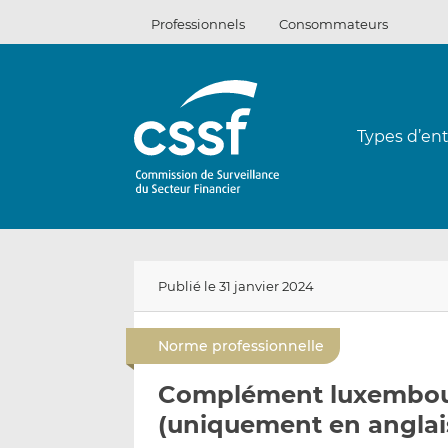
Passer
Professionnels
Consommateurs
au
contenu
Types d’ent
Publié le 31 janvier 2024
Norme professionnelle
Complément luxembour
(uniquement en anglai