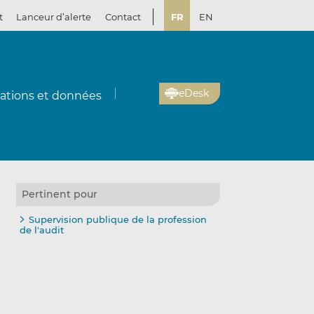
t
Lanceur d’alerte
Contact
FR
EN
eDesk
cations et données
Pertinent pour
Supervision publique de la profession
de l'audit