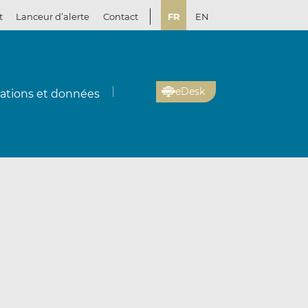
t
Lanceur d’alerte
Contact
FR
EN
eDesk
cations et données