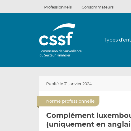
Passer
Professionnels
Consommateurs
au
contenu
Types d’ent
Publié le 31 janvier 2024
Norme professionnelle
Complément luxembour
(uniquement en anglai