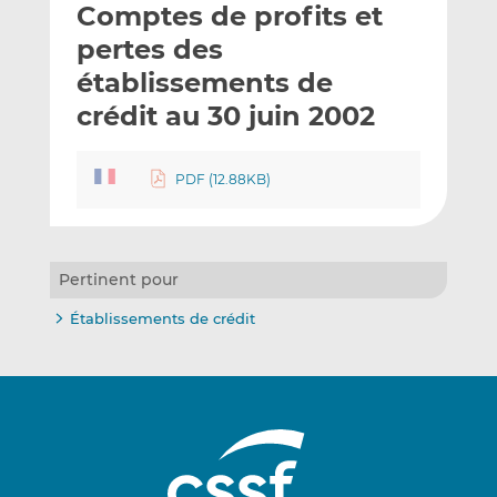
Comptes de profits et
y
a
a
e
g
g
pertes des
r
e
e
établissements de
p
r
r
crédit au 30 juin 2002
a
s
s
r
u
u
e
r
r
PDF (12.88KB)
m
L
F
a
i
a
i
n
c
l
k
e
Pertinent pour
e
b
d
o
Établissements de crédit
I
o
n
k