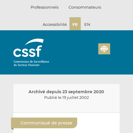
Passer
Professionnels
Consommateurs
au
contenu
Accessibilité
FR
EN
Archivé depuis 23 septembre 2020
Publié le 19 juillet 2002
E
P
P
n
a
a
Communiqué de presse
v
r
r
o
t
t