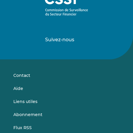
Suivez-nous
Suivez-
Suivez-
nous
nous
sur
sur
LinkedIn
Vimeo
Contact
Aide
Liens utiles
Abonnement
Flux RSS