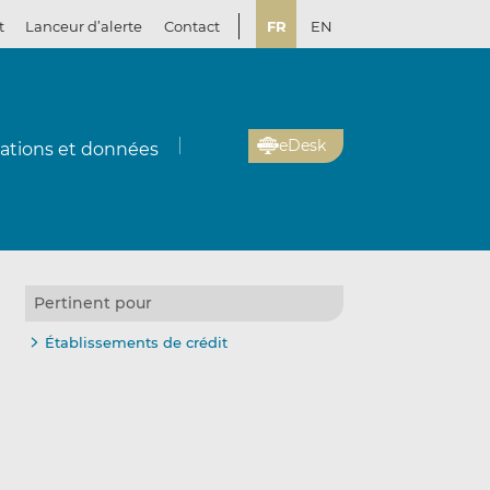
t
Lanceur d’alerte
Contact
FR
EN
eDesk
cations et données
Pertinent pour
Établissements de crédit