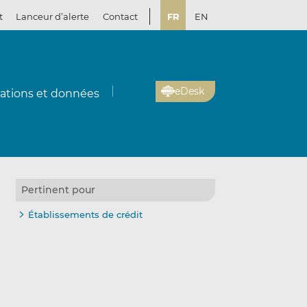
t
Lanceur d’alerte
Contact
FR
EN
eDesk
cations et données
Pertinent pour
Établissements de crédit