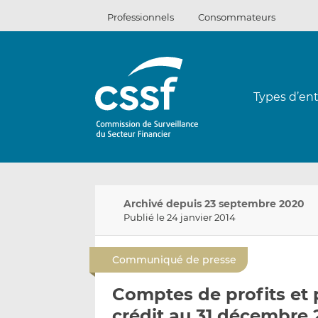
Passer
Professionnels
Consommateurs
au
contenu
Types d’ent
Archivé depuis 23 septembre 2020
Publié le 24 janvier 2014
Communiqué de presse
Comptes de profits et 
crédit au 31 décembre 