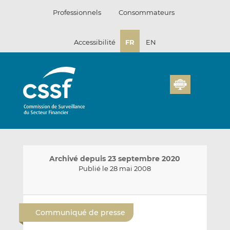
Passer
Professionnels
Consommateurs
au
contenu
Accessibilité
FR
EN
Archivé depuis 23 septembre 2020
Publié le 28 mai 2008
E
P
P
n
a
a
Communiqué de presse
v
r
r
o
t
t