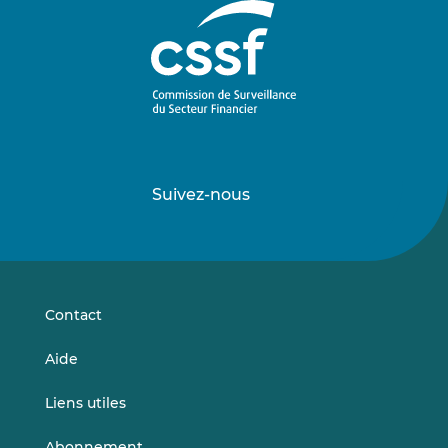
Suivez-nous
Suivez-
Suivez-
nous
nous
sur
sur
LinkedIn
Vimeo
Contact
Aide
Liens utiles
Abonnement