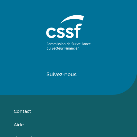
Suivez-nous
Suivez-
Suivez-
nous
nous
sur
sur
LinkedIn
Vimeo
Contact
Aide