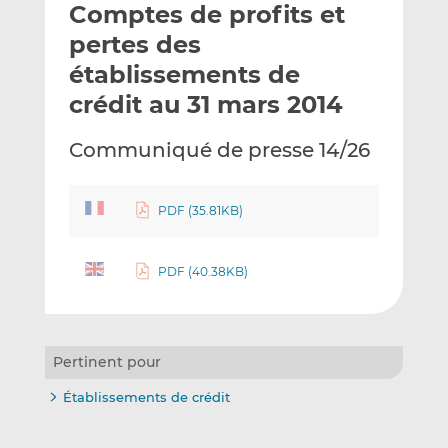
Comptes de profits et
y
a
a
e
g
g
pertes des
r
e
e
établissements de
p
r
r
crédit au 31 mars 2014
a
s
s
r
u
u
Communiqué de presse 14/26
e
r
r
m
L
F
a
i
a
PDF (35.81KB)
i
n
c
l
k
e
e
b
PDF (40.38KB)
d
o
I
o
n
k
Pertinent pour
Établissements de crédit