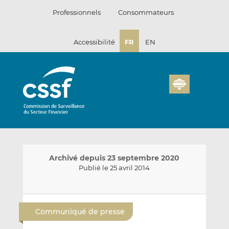
Passer
Professionnels
Consommateurs
au
contenu
Accessibilité
FR
EN
Archivé depuis 23 septembre 2020
Publié le 25 avril 2014
E
P
P
n
a
a
Communiqué de presse
v
r
r
o
t
t