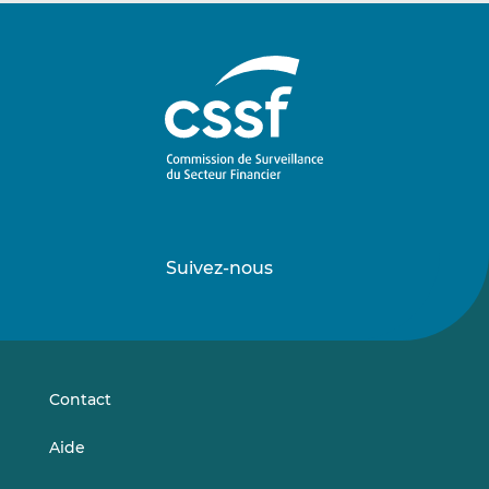
Suivez-nous
Suivez-
Suivez-
nous
nous
sur
sur
LinkedIn
Vimeo
Contact
Aide