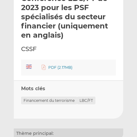
e
g
g
2023 pour les PSF
r
e
e
spécialisés du secteur
p
r
r
financier (uniquement
a
s
s
r
u
u
en anglais)
e
r
r
m
L
F
CSSF
a
i
a
i
n
c
l
k
e
PDF (2.17MB)
e
b
d
o
Mots clés
I
o
n
k
Financement du terrorisme
LBC/FT
Thème principal: