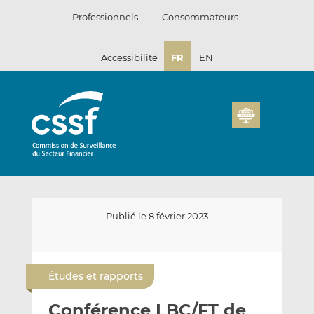
Passer
Professionnels
Consommateurs
au
contenu
Accessibilité
FR
EN
Publié le 8 février 2023
E
P
P
n
a
a
Études et rapports
v
r
r
o
t
t
Conférence LBC/FT de
y
a
a