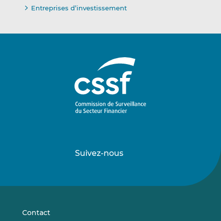
Entreprises d’investissement
Suivez-nous
Suivez-
Suivez-
nous
nous
sur
sur
LinkedIn
Vimeo
Contact