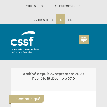
Passer
Professionnels
Consommateurs
au
contenu
Accessibilité
FR
EN
Archivé depuis 23 septembre 2020
Publié le 16 décembre 2010
E
P
P
n
a
a
Communiqué
v
r
r
o
t
t