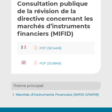
Consultation publique
y
a
a
e
g
g
de la révision de la
r
e
e
directive concernant les
p
r
r
marchés d’instruments
a
s
s
r
u
u
financiers (MIFID)
e
r
r
m
L
F
PDF (36.54KB)
a
i
a
i
n
c
l
k
e
PDF (35.69KB)
e
b
d
o
I
o
n
k
Thème principal:
Marchés d’Instruments Financiers (MiFID II/MiFIR)