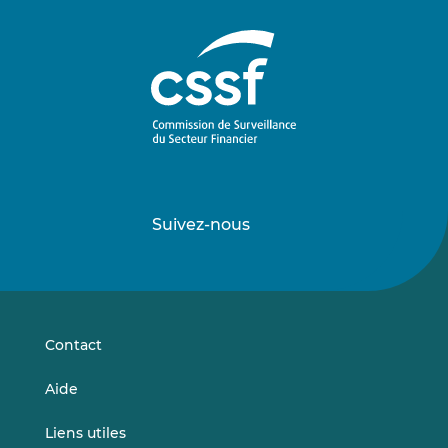
Suivez-nous
Suivez-
Suivez-
nous
nous
sur
sur
LinkedIn
Vimeo
Contact
Aide
Liens utiles