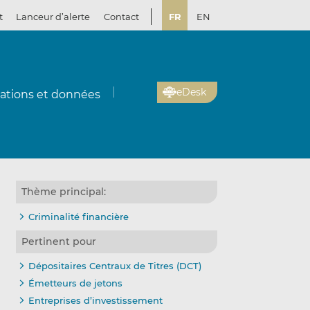
t
Lanceur d’alerte
Contact
FR
EN
eDesk
cations et données
Thème principal:
Criminalité financière
Pertinent pour
Dépositaires Centraux de Titres (DCT)
Émetteurs de jetons
Entreprises d’investissement