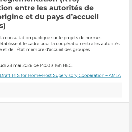
p
r
r
ion entre les autorités de
a
s
s
rigine et du pays d’accueil
r
u
u
s)
e
r
r
m
L
F
la consultation publique sur le projets de normes
a
i
a
tablissent le cadre pour la coopération entre les autorités
i
n
c
ne et de l’État membre d’accueil des groupes
l
k
e
e
b
eudi 28 mai 2026 de 14:00 à 16h HEC.
d
o
I
o
n Draft RTS for Home-Host Supervisory Cooperation – AMLA
n
k