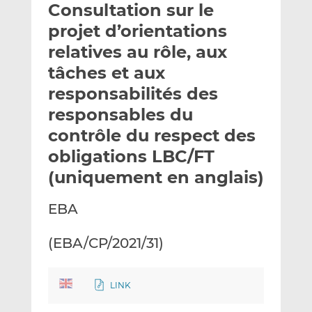
Consultation sur le
y
a
a
e
g
g
projet d’orientations
r
e
e
relatives au rôle, aux
p
r
r
tâches et aux
a
s
s
r
u
u
responsabilités des
e
r
r
responsables du
m
L
F
contrôle du respect des
a
i
a
obligations LBC/FT
i
n
c
l
k
e
(uniquement en anglais)
e
b
d
o
EBA
I
o
n
k
(EBA/CP/2021/31)
LINK