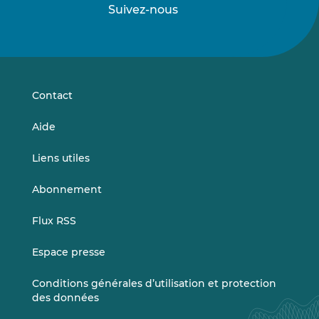
Suivez-nous
Suivez-
Suivez-
nous
nous
sur
sur
LinkedIn
Vimeo
Contact
Aide
Liens utiles
Abonnement
Flux RSS
Espace presse
Conditions générales d’utilisation et protection
des données