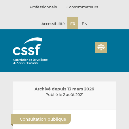
Passer
Professionnels
Consommateurs
au
contenu
Accessibilité
FR
EN
Archivé depuis 13 mars 2026
Publié le 2 août 2021
E
P
P
n
a
a
Consultation publique
v
r
r
o
t
t