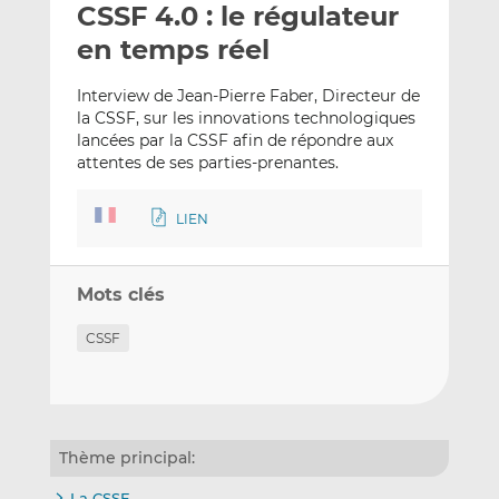
CSSF 4.0 : le régulateur
y
a
a
e
g
g
en temps réel
r
e
e
p
r
r
Interview de Jean-Pierre Faber, Directeur de
a
s
s
la CSSF, sur les innovations technologiques
lancées par la CSSF afin de répondre aux
r
u
u
attentes de ses parties-prenantes.
e
r
r
m
L
F
a
i
a
LIEN
i
n
c
l
k
e
Mots clés
e
b
d
o
CSSF
I
o
n
k
Thème principal:
La CSSF