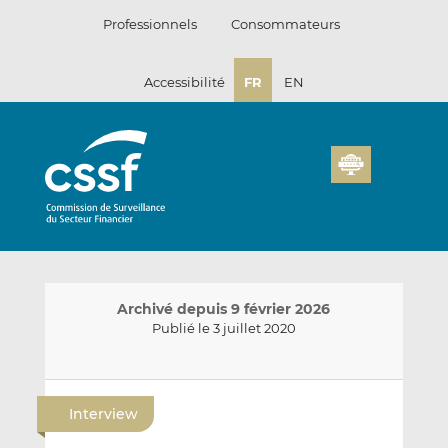
Passer
Professionnels
Consommateurs
au
contenu
Accessibilité
FR
EN
Archivé depuis 9 février 2026
Publié le 3 juillet 2020
E
P
P
n
a
a
Interview
v
r
r
o
t
t