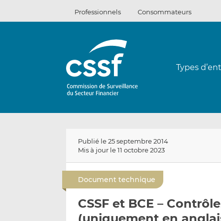
Passer
Professionnels
Consommateurs
au
contenu
Types d’ent
Publié le 25 septembre 2014
Mis à jour le 11 octobre 2023
Document technique
CSSF et BCE – Contrôles
(uniquement en anglai