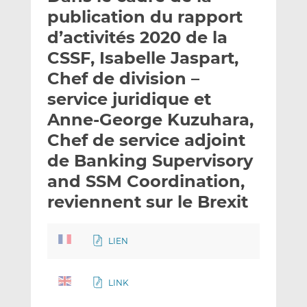
e
g
g
publication du rapport
r
e
e
d’activités 2020 de la
p
r
r
CSSF, Isabelle Jaspart,
a
s
s
r
u
u
Chef de division –
e
r
r
service juridique et
m
L
F
Anne-George Kuzuhara,
a
i
a
Chef de service adjoint
i
n
c
l
k
e
de Banking Supervisory
e
b
and SSM Coordination,
d
o
reviennent sur le Brexit
I
o
n
k
LIEN
LINK