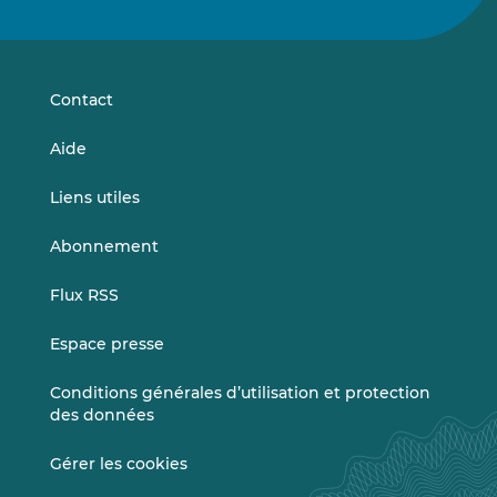
nous
nous
sur
sur
LinkedIn
Vimeo
Contact
Aide
Liens utiles
Abonnement
Flux RSS
Espace presse
Conditions générales d’utilisation et protection
des données
Gérer les cookies