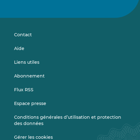
Suivez-
Suivez-
nous
nous
sur
sur
LinkedIn
Vimeo
Contact
Aide
Liens utiles
Abonnement
Flux RSS
Espace presse
Conditions générales d’utilisation et protection
des données
Gérer les cookies