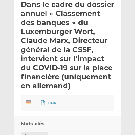
Dans le cadre du dossier
y
a
a
e
g
g
annuel « Classement
r
e
e
des banques » du
p
r
r
Luxemburger Wort,
a
s
s
r
u
u
Claude Marx, Directeur
e
r
r
général de la CSSF,
m
L
F
intervient sur l’impact
a
i
a
du COVID-19 sur la place
i
n
c
l
k
e
financière (uniquement
e
b
en allemand)
d
o
I
o
n
k
LINK
Mots clés