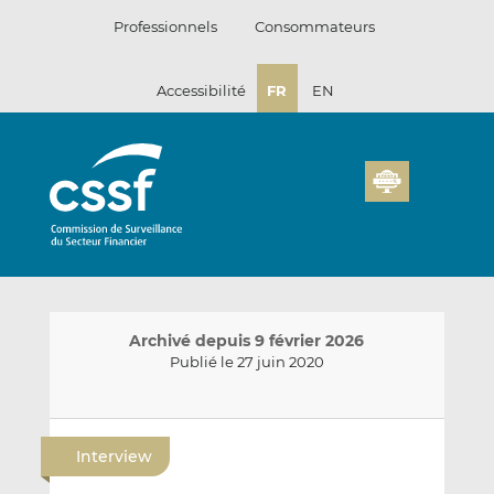
Passer
Professionnels
Consommateurs
au
contenu
Accessibilité
FR
EN
Archivé depuis 9 février 2026
Publié le 27 juin 2020
E
P
P
n
a
a
Interview
v
r
r
o
t
t