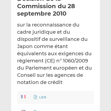
e
g
g
Commission du 28
r
e
e
septembre 2010
p
r
r
a
s
s
sur la reconnaissance du
r
u
u
cadre juridique et du
e
r
r
m
L
F
dispositif de surveillance du
a
i
a
Japon comme étant
i
n
c
équivalents aux exigences du
l
k
e
règlement (CE) n° 1060/2009
e
b
d
o
du Parlement européen et du
I
o
Conseil sur les agences de
n
k
notation de crédit
LIEN